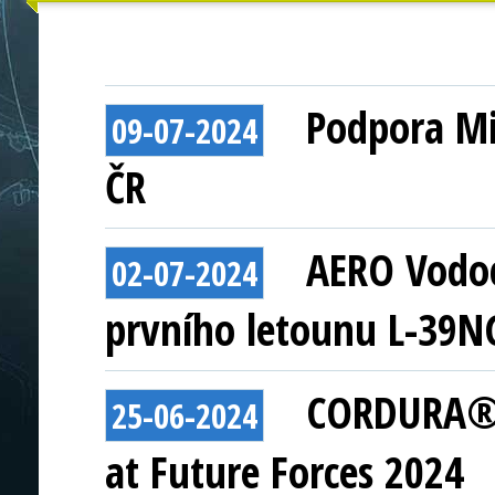
Podpora Mi
09-07-2024
ČR
AERO Vodoc
02-07-2024
prvního letounu L-39N
CORDURA® A
25-06-2024
at Future Forces 2024