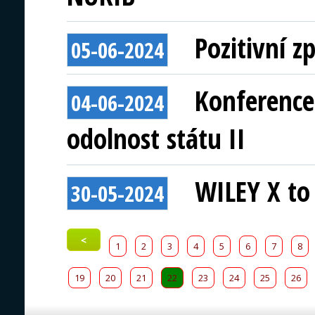
Pozitivní 
05-06-2024
Konference
04-06-2024
odolnost státu II
WILEY X to 
30-05-2024
<
1
2
3
4
5
6
7
8
19
20
21
22
23
24
25
26