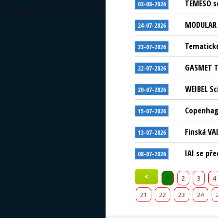
TEMESO se
03-08-2026
MODULAR S
24-07-2026
Tematické
23-07-2026
GASMET Te
22-07-2026
WEIBEL Sc
20-07-2026
Copenhage
15-07-2026
Finská VA
13-07-2026
IAI se př
08-07-2026
<
1
2
3
4
21
22
23
24