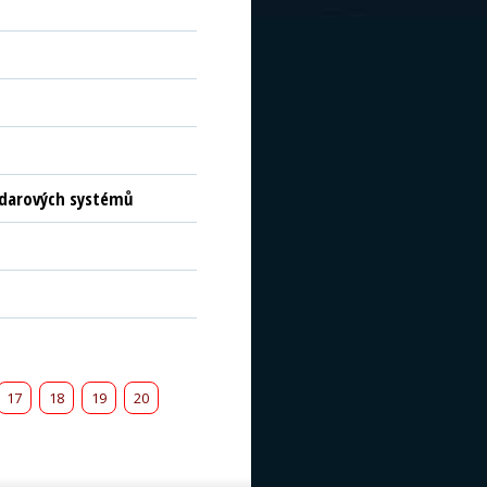
radarových systémů
17
18
19
20