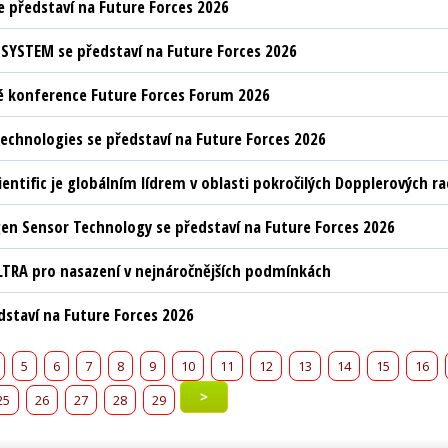
 představí na Future Forces 2026
YSTEM se představí na Future Forces 2026
 konference Future Forces Forum 2026
chnologies se představí na Future Forces 2026
ientific je globálním lídrem v oblasti pokročilých Dopplerových 
n Sensor Technology se představí na Future Forces 2026
LTRA pro nasazení v nejnáročnějších podmínkách
edstaví na Future Forces 2026
5
6
7
8
9
10
11
12
13
14
15
16
>
25
26
27
28
29