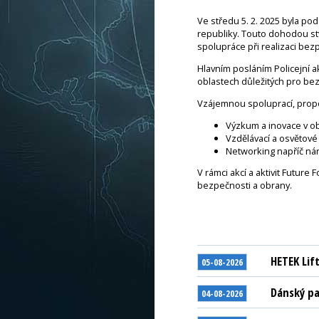
Ve středu 5. 2. 2025 byla p
republiky. Touto dohodou stv
spolupráce při realizaci bezp
Hlavním posláním Policejní 
oblastech důležitých pro be
Vzájemnou spoluprací, propo
Výzkum a inovace v ob
Vzdělávací a osvětové i
Networking napříč ná
V rámci akcí a aktivit Futur
bezpečnosti a obrany.
HETEK Lif
05-08-2026
Dánský pa
04-08-2026