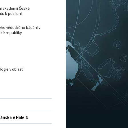
ní akademií České
tu k posílení
lého vědeckého bádání v
ké republiky.
ogie v oblasti
ánska v Hale 4