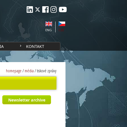
ENG
CZE
IA
KONTAKT
homepage
/
média
/
tiskové zprávy
Newsletter archive