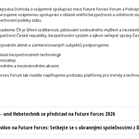
odepsána Dohoda o vzájemné spolupráci mezi Future Forces Forum a Policej
rzujeme vzájemnou spolupráci v oblasti vnitřní bezpečnosti a odolnosti stá
ečnostní politiky státu.
akademie ČR je šíření vzdělanosti, pěstování svobodného myšlení a nezávis
zpečnost České republiky, bezpečnostní systém a výkon veřejné správy Čes
jováním aktivit a zainteresovaných subjektů podporujeme:
lasti bezpečnostních technologií
niciativy
rodními a mezinárodními akcemi
e Forces Forum tak nadále naplňujeme podstatu platformy pro trendy a technol
t- und Hebetechnik se představí na Future Forces 2026
vilon na Future Forces: Setkejte se s obrannými společnostmi z D