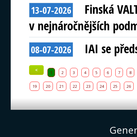
Finská VAL
13-07-2026
v nejnáročnějších pod
IAI se před
08-07-2026
<
1
2
3
4
5
6
7
8
19
20
21
22
23
24
25
26
Gener