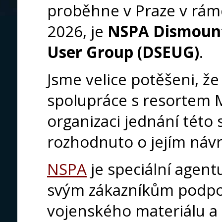
proběhne v Praze v rámc
2026, je
NSPA Dismount
User Group (DSEUG)
.
Jsme velice potěšeni, ž
spolupráce s resortem M
organizaci jednání této
rozhodnuto o jejím návr
NSPA
je speciální agen
svým zákazníkům podpor
vojenského materiálu a 